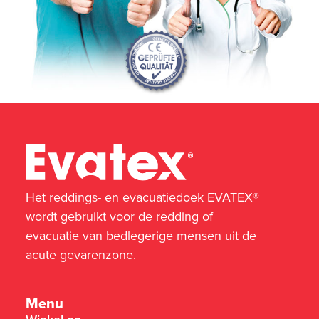
Het reddings- en evacuatiedoek EVATEX®
wordt gebruikt voor de redding of
evacuatie van bedlegerige mensen uit de
acute gevarenzone.
Menu