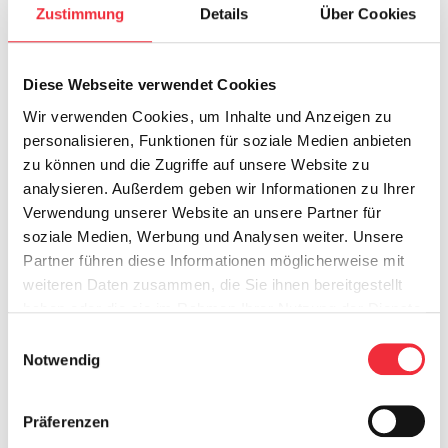
Onze evacuatiehulpmiddelen zijn onmisbaar
Zustimmung
Details
Über Cookies
voor:
Zorginstellingen en ziekenhuizen in
Diese Webseite verwendet Cookies
Münster
Wir verwenden Cookies, um Inhalte und Anzeigen zu
Verpleeghuizen, woonzorgcentra en
personalisieren, Funktionen für soziale Medien anbieten
revalidatieklinieken
zu können und die Zugriffe auf unsere Website zu
analysieren. Außerdem geben wir Informationen zu Ihrer
Scholen, universiteiten en
Verwendung unserer Website an unsere Partner für
kinderdagverblijven
soziale Medien, Werbung und Analysen weiter. Unsere
Partner führen diese Informationen möglicherweise mit
Bedrijven met BHV-plicht en grote
weiteren Daten zusammen, die Sie ihnen bereitgestellt
kantoorgebouwen
haben oder die sie im Rahmen Ihrer Nutzung der Dienste
gesammelt haben.
Einwilligungsauswahl
Door de toenemende focus op veiligheid in
Notwendig
Duitse instellingen groeit ook de vraag naar
evacuatieoplossingen zoals evacuatiedoeken en
Präferenzen
-matrassen.