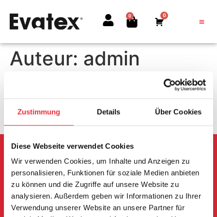
0
0
Auteur:
admin
Hallo wereld!
Welkom bij WordPress. Dit is je eerste bericht. Bewerk
Zustimmung
Details
Über Cookies
of verwijder het, en begin dan met schrijven!
Diese Webseite verwendet Cookies
Wir verwenden Cookies, um Inhalte und Anzeigen zu
personalisieren, Funktionen für soziale Medien anbieten
zu können und die Zugriffe auf unsere Website zu
analysieren. Außerdem geben wir Informationen zu Ihrer
Het reddings- en evacuatiedoek EVATEX®
Verwendung unserer Website an unsere Partner für
wordt gebruikt voor de redding of