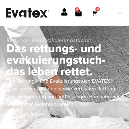
0
0
Rettungs- und Evakuierungstücher
Das rettungs- und
evakuierungstuch-
das leben rettet.
Das Rettungs- und Evakuierungstuch EVATEX®
dient zur horizontalen, sowie vertikalen Rettung
bzw. Evakuierung von bettlägerigen Personen aus
dem akuten Gefahrenbereich.
Merh lesen